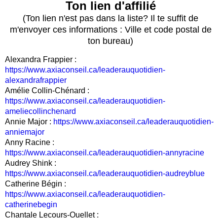
Ton lien d'affilié
(Ton lien n'est pas dans la liste? Il te suffit de
m'envoyer ces informations : Ville et code postal de
ton bureau)
Alexandra Frappier :
https://www.axiaconseil.ca/leaderauquotidien-
alexandrafrappier
Amélie Collin-Chénard :
https://www.axiaconseil.ca/leaderauquotidien-
ameliecollinchenard
Annie Major :
https://www.axiaconseil.ca/leaderauquotidien-
anniemajor
Anny Racine :
https://www.axiaconseil.ca/leaderauquotidien-annyracine
Audrey Shink :
https://www.axiaconseil.ca/leaderauquotidien-audreyblue
Catherine Bégin :
https://www.axiaconseil.ca/leaderauquotidien-
catherinebegin
Chantale Lecours-Ouellet :