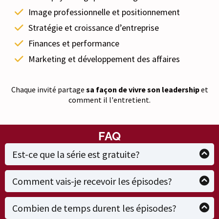
Image professionnelle et positionnement
Stratégie et croissance d’entreprise
Finances et performance
Marketing et développement des affaires
Chaque invité partage
sa façon de vivre son leadership
et
comment il l'entretient.
FAQ
Est-ce que la série est gratuite?
Oui. L’inscription est entièrement gratuite et te donne
accès aux épisodes pendant la diffusion de la série.
Comment vais-je recevoir les épisodes?
Chaque jour, tu recevras un courriel présentant l’invité du
jour avec le lien pour écouter l’épisode.
Combien de temps durent les épisodes?
Les épisodes durent environ 25 à 35 minutes et sont conçus