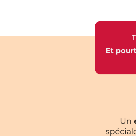
T
Et pourt
Un
spécial