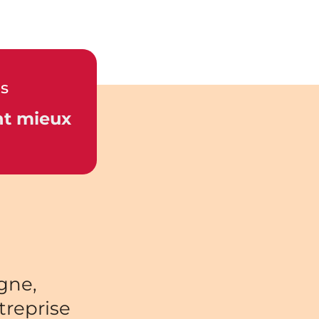
ds
ent mieux
igne,
treprise