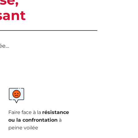
sant
sée…
Faire face à la
résistance
ou la confrontation
à
peine voilée