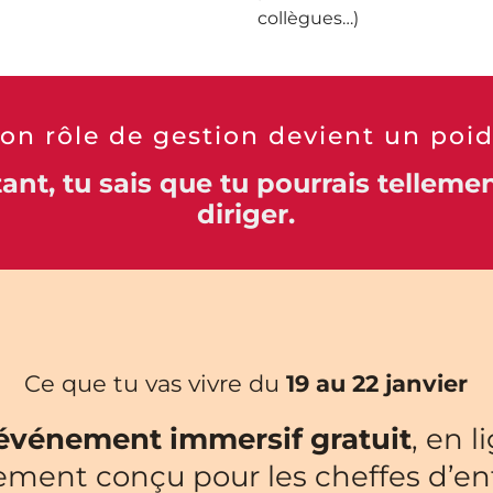
collègues…)
on rôle de gestion devient un poi
ant, tu sais que tu pourrais tellem
diriger.
Ce que tu vas vivre du
19 au 22 janvier
événement immersif gratuit
, en l
ement conçu pour les cheffes d’en